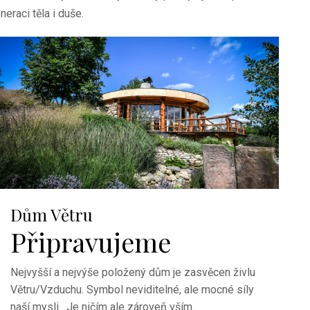
eraci těla i duše.
Dům Větru
Připravujeme
Nejvyšší a nejvýše položený dům je zasvěcen živlu
Větru/Vzduchu. Symbol neviditelné, ale mocné síly
naší mysli. Je ničím ale zároveň vším.