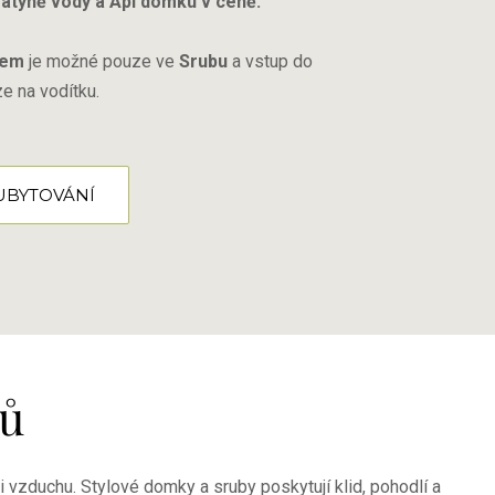
vatyně vody a Api domku v ceně.
kem
je možné pouze ve
Srubu
a vstup do
e na vodítku.
UBYTOVÁNÍ
lů
i vzduchu. Stylové domky a sruby poskytují klid, pohodlí a