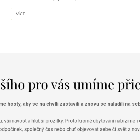
těsné blízkosti koňských pastvin a a energeticky ...
VÍCE
šího pro vás umíme při
 hosty, aby se na chvíli zastavili a znovu se naladili na seb
 všímavost a hlubší prožitky. Proto kromě ubytování nabízíme i d
 odpočinek, společný čas nebo chuť objevovat sebe či svět z nov