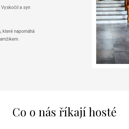
 Vyskočil a syn
m
, které napomáhá
okamžikem.
Co o nás říkají hosté