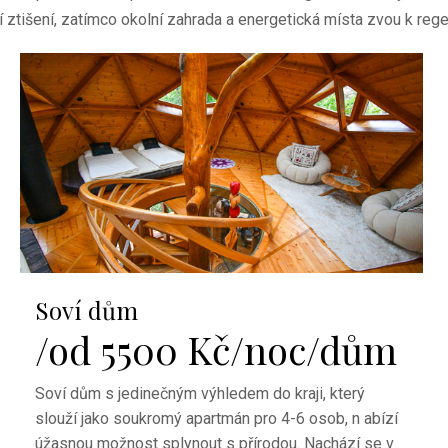
ní ztišení, zatímco okolní zahrada a energetická místa zvou k regen
Soví dům
/od 5500 Kč/noc/dům
Soví dům s jedinečným výhledem do kraji, který
slouží jako soukromý apartmán pro 4-6 osob, n abízí
úžasnou možnost splynout s přírodou. Nachází se v