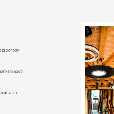
ozí dohody.
 setkání apod.
pirativním