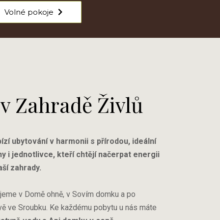
Volné pokoje
 v Zahradě Živlů
ízí ubytování v harmonii s přírodou, ideální
y i jednotlivce, kteří chtějí načerpat energii
naší zahrady.
ujeme v Domě ohně, v Sovím domku a po
uvě ve Sroubku. Ke každému pobytu u nás máte