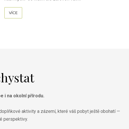
VÍCE
chystat
e i na okolní přírodu.
oplňkové aktivity a zázemí, které váš pobyt ještě obohatí —
é perspektivy.