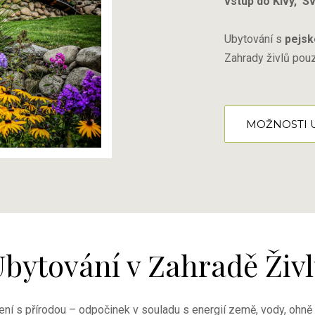
vstup do Kivy, S
Ubytování s
pejs
Zahrady živlů pouz
MOŽNOSTI 
bytování v Zahradě Živ
ení s přírodou – odpočinek v souladu s energií země, vody, ohně 